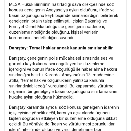
MLSA Hukuk Biriminin hazırladığı dava dilekçesinde söz
konusu genelgenin Anayasa’ya aykırı olduğunu, ifade ve
basın özgürlüğünü keyfi biçimde sınırlandırdığını belirterek
genelgenin iptalin talep edilmişti. İçişleri Bakanlığı ve
Emniyet Genel Müdürlüğü ise genelgenin sadece iç
düzenleme niteliğinde olduğunu, kişisel verilerin
korunmasını hedeflediğini savundu.
Danıştay: Temel haklar ancak kanunla sınırlanabilir
Danıştay, genelgenin polis müdahalesi sırasında ses ve
görüntü kaydı alınmasını engelleyen bir düzenleme
içerdiğini ve bunun ifade özgürlüğü ile haber alma hakkını
sınırladığını belirtti. Kararda, Anayasa’nın 13. maddesine
atıfla, “temel hak ve özgürlüklerin yalnızca kanunla
sınırlandırılabileceği” vurgulandı. Bu kapsamda, yürütme
organının bir genelgeyle basın özgürlüğünü sınırlamasının
hukuka aykırı olduğuna hükmedildi.
Danıştay kararında ayrıca, söz konusu genelgenin idarenin
iç işleyişine yönelik değil, kamuya açık alanda üçüncü
kişileri doğrudan etkileyen bir düzenleme olduğuna dikkat
çekildi. Bu yönüyle de “kesin ve yürütülmesi zorunlu idari
işlem” niteliğinde olduğu ve yargı denetimine tabi