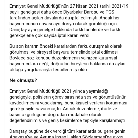
Emniyet Genel Müdürlüğü'nün 27 Nisan 2021 tarihli 2021/19
sayılı genelgesi daha önce Diyarbakır Barosu ve TGS
tarafından açılan davalarda da iptal edilmişti. Ancak her
başvurucunun davası ayrı dosya olarak görüldüğü için,
Danıştay aynı genelge hakkında farklı tarihlerde ve farklı
gerekçelerle çok sayıda iptal kararı verdi.
Bu son kararın önceki kararlardan farkı, duruşmalı olarak
görülmesi ve bireysel başvuru temelinde iptal edilmesi.
Böylece söz konusu düzenlemenin yalnızca kurumsal
başvuruculara değil, doğrudan bireylerin haklarına da aykırı
olduğu yargı kararıyla tescillenmiş oldu.
Ne olmuştu?
Emniyet Genel Müdürlüğü 2021 yılında yayımladığı
genelgeyle, polislerin görev sırasında ses ve görüntüsünün
kaydedilmesini yasaklamış, bunu kişisel verilerin korunması
gerekçesiyle savunmuştu. Ancak düzenleme, ifade ve
basın özgürlüğüne doğrudan müdahale olarak
değerlendirilmiş ve geniş kesimlerce tepkiyle karşılanmıştı.
Danıştay, bugüne dek verdiği tüm kararlarda bu genelgenin
Anayasa’ya ve Avrupa İnsan Hakları Sözleşmesi’ne aykırı