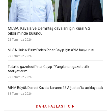
MLSA, Kavala ve Demirtaş davaları için Kural 9.2
bildiriminde bulundu
22 Temmuz 2026
MLSA Hukuk Birimi'nden Pınar Gayıp için AYM başvurusu
20 Temmuz 2026
Tutuklu gazeteci Pınar Gayıp: "Yargılanan gazetecilik
faaliyetlerim"
20 Temmuz 2026
AİHM Büyük Dairesi Kavala kararını 25 Ağustos'ta açıklayacak
13 Temmuz 2026
DAHA FAZLASI IÇIN