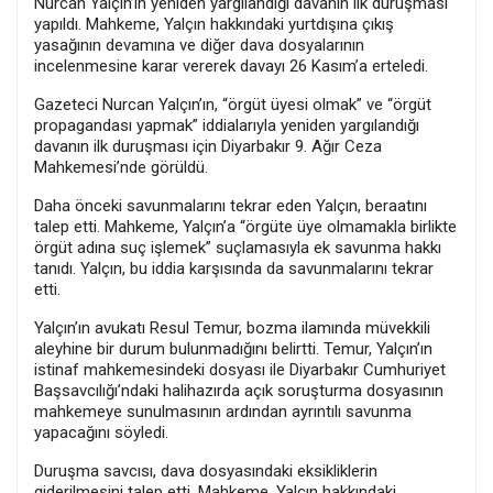
Nurcan Yalçın’ın yeniden yargılandığı davanın ilk duruşması
yapıldı. Mahkeme, Yalçın hakkındaki yurtdışına çıkış
yasağının devamına ve diğer dava dosyalarının
incelenmesine karar vererek davayı 26 Kasım’a erteledi.
Gazeteci Nurcan Yalçın’ın, “örgüt üyesi olmak” ve “örgüt
propagandası yapmak” iddialarıyla yeniden yargılandığı
davanın ilk duruşması için Diyarbakır 9. Ağır Ceza
Mahkemesi’nde görüldü.
Daha önceki savunmalarını tekrar eden Yalçın, beraatını
talep etti. Mahkeme, Yalçın’a “örgüte üye olmamakla birlikte
örgüt adına suç işlemek” suçlamasıyla ek savunma hakkı
tanıdı. Yalçın, bu iddia karşısında da savunmalarını tekrar
etti.
Yalçın’ın avukatı Resul Temur, bozma ilamında müvekkili
aleyhine bir durum bulunmadığını belirtti. Temur, Yalçın’ın
istinaf mahkemesindeki dosyası ile Diyarbakır Cumhuriyet
Başsavcılığı’ndaki halihazırda açık soruşturma dosyasının
mahkemeye sunulmasının ardından ayrıntılı savunma
yapacağını söyledi.
Duruşma savcısı, dava dosyasındaki eksikliklerin
giderilmesini talep etti. Mahkeme, Yalçın hakkındaki