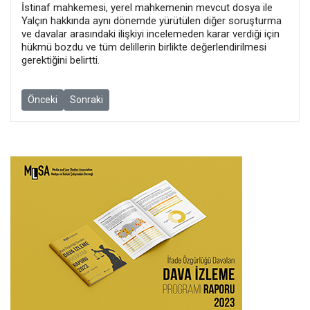
İstinaf mahkemesi, yerel mahkemenin mevcut dosya ile
Yalçın hakkında aynı dönemde yürütülen diğer soruşturma
ve davalar arasındaki ilişkiyi incelemeden karar verdiği için
hükmü bozdu ve tüm delillerin birlikte değerlendirilmesi
gerektiğini belirtti.
Önceki makale: Ankara’daki Boğaziçi protestosu nedeniyle yargılan
Sonraki makale: Hâkim polisi salondan çıkardı: Sıkıntımız 
Önceki
Sonraki