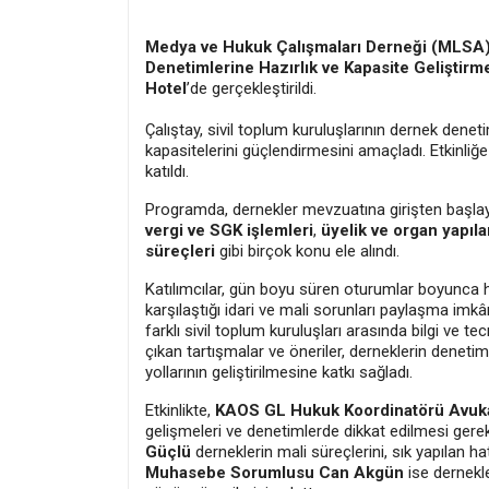
Medya ve Hukuk Çalışmaları Derneği (MLSA
Denetimlerine Hazırlık ve Kapasite Geliştirme
Hotel
’de gerçekleştirildi.
Çalıştay, sivil toplum kuruluşlarının dernek dene
kapasitelerini güçlendirmesini amaçladı. Etkinliğe T
katıldı.
Programda, dernekler mevzuatına girişten başla
vergi
ve
SGK işlemleri
,
üyelik ve organ yapıla
süreçleri
gibi birçok konu ele alındı.
Katılımcılar, gün boyu süren oturumlar boyunca h
karşılaştığı idari ve mali sorunları paylaşma imkâ
farklı sivil toplum kuruluşları arasında bilgi ve t
çıkan tartışmalar ve öneriler, derneklerin deneti
yollarının geliştirilmesine katkı sağladı.
Etkinlikte,
KAOS GL Hukuk Koordinatörü Avuk
gelişmeleri ve denetimlerde dikkat edilmesi gere
Güçlü
derneklerin mali süreçlerini, sık yapılan h
Muhasebe Sorumlusu Can Akgün
ise dernekle