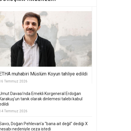
ETHA muhabiri Müslüm Koyun tahliye edildi
16 Temmuz 2026
Umut Davası’nda Emekli Korgeneral Erdoğan
Karakuş’un tanık olarak dinlemesi talebi kabul
edildi
14 Temmuz 2026
Savcı, Doğan Pehlevan'a "bana ait değil" dediği X
hesabı nedeniyle ceza istedi