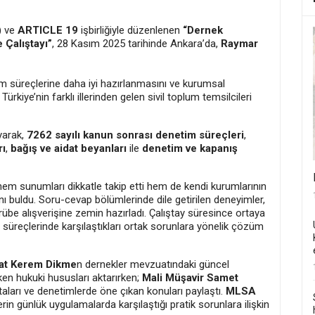
)
ve
ARTICLE 19
işbirliğiyle düzenlenen
“Dernek
 Çalıştayı”
, 28 Kasım 2025 tarihinde Ankara’da,
Raymar
tim süreçlerine daha iyi hazırlanmasını ve kurumsal
ürkiye’nin farklı illerinden gelen sivil toplum temsilcileri
yarak,
7262 sayılı kanun sonrası denetim süreçleri
,
rı
,
bağış ve aidat beyanları
ile
denetim ve kapanış
em sunumları dikkatle takip etti hem de kendi kurumlarının
nı buldu. Soru-cevap bölümlerinde dile getirilen deneyimler,
ecrübe alışverişine zemin hazırladı. Çalıştay süresince ortaya
m süreçlerinde karşılaştıkları ortak sorunlara yönelik çözüm
at Kerem Dikme
n dernekler mevzuatındaki güncel
ken hukuki hususları aktarırken;
Mali Müşavir Samet
ataları ve denetimlerde öne çıkan konuları paylaştı.
MLSA
rin günlük uygulamalarda karşılaştığı pratik sorunlara ilişkin