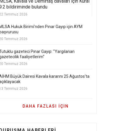
MLSA, Kavala ve Demirtaş davaları için Kural
9.2 bildiriminde bulundu
22 Temmuz 2026
MLSA Hukuk Birimi'nden Pınar Gayıp için AYM
başvurusu
20 Temmuz 2026
Tutuklu gazeteci Pınar Gayıp: "Yargılanan
gazetecilik faaliyetlerim"
20 Temmuz 2026
AİHM Büyük Dairesi Kavala kararını 25 Ağustos'ta
açıklayacak
13 Temmuz 2026
DAHA FAZLASI IÇIN
DURUŞMA HABERLERI