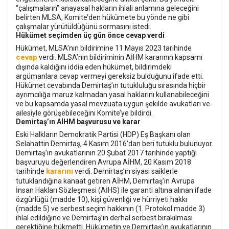
“çalışmaların” anayasal hakların ihlali anlamına geleceğini
belirten MLSA, Komite’den hükümete bu yönde ne gibi
çalışmalar yürütüldüğünü sormasını istedi.
Hükümet seçimden üç gün önce cevap verdi
Hükümet, MLSA’nın bildirimine 11 Mayıs 2023 tarihinde
cevap
verdi. MLSA’nın bildiriminin AİHM kararının kapsamı
dışında kaldığını iddia eden hükümet, bildirimdeki
argümanlara cevap vermeyi gereksiz bulduğunu ifade etti.
Hükümet cevabında Demirtaş’ın tutukluluğu sırasında hiçbir
ayrımcılığa maruz kalmadan yasal haklarını kullanabileceğini
ve bu kapsamda yasal mevzuata uygun şekilde avukatları ve
ailesiyle görüşebileceğini Komite’ye bildirdi.
Demirtaş’ın AİHM başvurusu ve karar
Eski Halkların Demokratik Partisi (HDP) Eş Başkanı olan
Selahattin Demirtaş, 4 Kasım 2016'dan beri tutuklu bulunuyor.
Demirtaş’ın avukatlarının 20 Şubat 2017 tarihinde yaptığı
başvuruyu değerlendiren Avrupa AİHM, 20 Kasım 2018
kararını
tarihinde
verdi. Demirtaş’ın siyasi saiklerle
tutuklandığına kanaat getiren AİHM, Demirtaş’ın Avrupa
İnsan Hakları Sözleşmesi (AİHS) ile garanti altına alınan ifade
özgürlüğü (madde 10), kişi güvenliği ve hürriyeti hakkı
(madde 5) ve serbest seçim hakkının (1. Protokol madde 3)
ihlal edildiğine ve Demirtaş’ın derhal serbest bırakılması
gerektiğine hükmetti. Hükümetin ve Demirtaş’ın avukatlarının