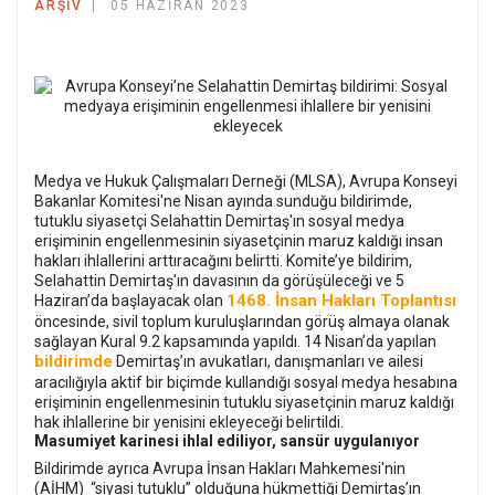
ARŞIV
05 HAZIRAN 2023
Medya ve Hukuk Çalışmaları Derneği (MLSA), Avrupa Konseyi
Bakanlar Komitesi'ne Nisan ayında sunduğu bildirimde,
tutuklu siyasetçi Selahattin Demirtaş'ın sosyal medya
erişiminin engellenmesinin siyasetçinin maruz kaldığı insan
hakları ihlallerini arttıracağını belirtti. Komite’ye bildirim,
Selahattin Demirtaş'ın davasının da görüşüleceği ve 5
1468. İnsan Hakları Toplantısı
Haziran’da başlayacak olan
öncesinde, sivil toplum kuruluşlarından görüş almaya olanak
sağlayan Kural 9.2 kapsamında yapıldı. 14 Nisan’da yapılan
bildirimde
Demirtaş’ın avukatları, danışmanları ve ailesi
aracılığıyla aktif bir biçimde kullandığı sosyal medya hesabına
erişiminin engellenmesinin tutuklu siyasetçinin maruz kaldığı
hak ihlallerine bir yenisini ekleyeceği belirtildi.
Masumiyet karinesi ihlal ediliyor, sansür uygulanıyor
Bildirimde ayrıca Avrupa İnsan Hakları Mahkemesi'nin
(AİHM) “siyasi tutuklu” olduğuna hükmettiği Demirtaş’ın