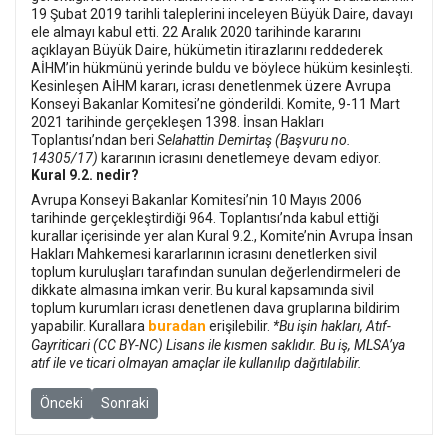
19 Şubat 2019 tarihli taleplerini inceleyen Büyük Daire, davayı
ele almayı kabul etti. 22 Aralık 2020 tarihinde kararını
açıklayan Büyük Daire, hükümetin itirazlarını reddederek
AİHM’in hükmünü yerinde buldu ve böylece hüküm kesinleşti.
Kesinleşen AİHM kararı, icrası denetlenmek üzere Avrupa
Konseyi Bakanlar Komitesi’ne gönderildi. Komite, 9-11 Mart
2021 tarihinde gerçekleşen 1398. İnsan Hakları
Toplantısı’ndan beri
Selahattin Demirtaş (Başvuru no.
14305/17)
kararının icrasını denetlemeye devam ediyor.
Kural 9.2. nedir?
Avrupa Konseyi Bakanlar Komitesi’nin 10 Mayıs 2006
tarihinde gerçekleştirdiği 964. Toplantısı’nda kabul ettiği
kurallar içerisinde yer alan Kural 9.2., Komite’nin Avrupa İnsan
Hakları Mahkemesi kararlarının icrasını denetlerken sivil
toplum kuruluşları tarafından sunulan değerlendirmeleri de
dikkate almasına imkan verir. Bu kural kapsamında sivil
toplum kurumları icrası denetlenen dava gruplarına bildirim
buradan
yapabilir. Kurallara
erişilebilir.
*Bu işin hakları, Atıf-
Gayriticari (CC BY-NC) Lisans ile kısmen saklıdır. Bu iş, MLSA’ya
atıf ile ve ticari olmayan amaçlar ile kullanılıp dağıtılabilir.
Önceki makale: İşgalden bir yıl sonra Buça: Savaş suçlarını belge
Sonraki makale: Gözlem Raporu: Cumartesi Anneleri’ne t
Önceki
Sonraki