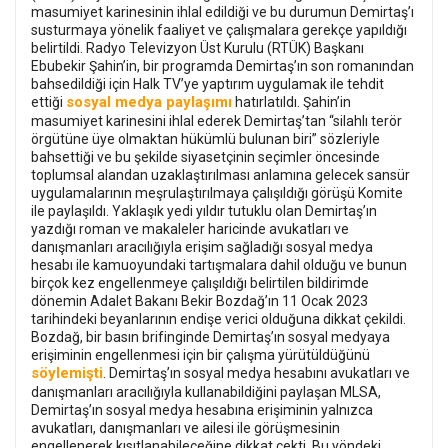
masumiyet karinesinin ihlal edildiği ve bu durumun Demirtaş’ı
susturmaya yönelik faaliyet ve çalışmalara gerekçe yapıldığı
belirtildi. Radyo Televizyon Üst Kurulu (RTÜK) Başkanı
Ebubekir Şahin’in, bir programda Demirtaş’ın son romanından
bahsedildiği için Halk TV’ye yaptırım uygulamak ile tehdit
sosyal medya paylaşımı
ettiği
hatırlatıldı. Şahin’in
masumiyet karinesini ihlal ederek Demirtaş’tan “silahlı terör
örgütüne üye olmaktan hükümlü bulunan biri” sözleriyle
bahsettiği ve bu şekilde siyasetçinin seçimler öncesinde
toplumsal alandan uzaklaştırılması anlamına gelecek sansür
uygulamalarının meşrulaştırılmaya çalışıldığı görüşü Komite
ile paylaşıldı. Yaklaşık yedi yıldır tutuklu olan Demirtaş’ın
yazdığı roman ve makaleler haricinde avukatları ve
danışmanları aracılığıyla erişim sağladığı sosyal medya
hesabı ile kamuoyundaki tartışmalara dahil olduğu ve bunun
birçok kez engellenmeye çalışıldığı belirtilen bildirimde
dönemin Adalet Bakanı Bekir Bozdağ’ın 11 Ocak 2023
tarihindeki beyanlarının endişe verici olduğuna dikkat çekildi.
Bozdağ, bir basın brifinginde Demirtaş’ın sosyal medyaya
erişiminin engellenmesi için bir çalışma yürütüldüğünü
söylemişti
. Demirtaş’ın sosyal medya hesabını avukatları ve
danışmanları aracılığıyla kullanabildiğini paylaşan MLSA,
Demirtaş’ın sosyal medya hesabına erişiminin yalnızca
avukatları, danışmanları ve ailesi ile görüşmesinin
engellenerek kısıtlanabileceğine dikkat çekti. Bu yöndeki