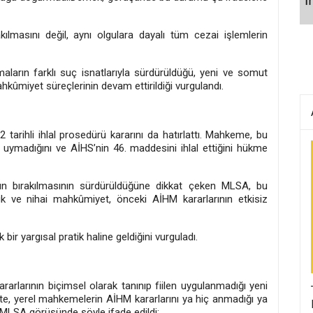
ılmasını değil, aynı olgulara dayalı tüm cezai işlemlerin
aların farklı suç isnatlarıyla sürdürüldüğü, yeni ve somut
hkûmiyet süreçlerinin devam ettirildiği vurgulandı.
rihli ihlal prosedürü kararını da hatırlattı. Mahkeme, bu
le uymadığını ve AİHS’nin 46. maddesini ihlal ettiğini hükme
n bırakılmasının sürdürüldüğüne dikkat çeken MLSA, bu
luk ve nihai mahkûmiyet, önceki AİHM kararlarının etkisiz
bir yargısal pratik haline geldiğini vurguladı.
arlarının biçimsel olarak tanınıp fiilen uygulanmadığı yeni
şte, yerel mahkemelerin AİHM kararlarını ya hiç anmadığı ya
um MLSA görüşünde şöyle ifade edildi: