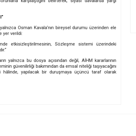
nlarla karşılaştığını belirterek, siyasi davalarda yargı
l”
yalnızca Osman Kavala’nın bireysel durumu üzerinden ele
 yer verildi:
imde etkisizleştirilmesinin, Sözleşme sistemi üzerindeki
ır.”
rın yalnızca bu dosya açısından değil, AİHM kararlarının
minin güvenilirliği bakımından da emsal niteliği taşıyacağını
 hâlinde, yapılacak bir duruşmaya üçüncü taraf olarak
Rojbaş' rabû
turma açılan Değer: Gazeteciliğe daha sıkı sarılmalıyız!