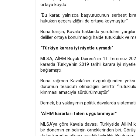
ortaya koydu:
“Bu karar, yalnızca başvurucunun serbest bırak
hukuken geçersizliğini de ortaya koymuştur.”
Buna karşın, Kavala hakkında yürütülen yargılam
deliller ortaya konulmadığı halde tutukluluk ve ma
“Türkiye karara iyi niyetle uymadı”
MLSA, AİHM Büyük Dairesi’nin 11 Temmuz 2022 ta
kararda Türkiye’nin 2019 tarihli karara iyi niyet
bağlamıştı.
Buna rağmen Kavala’nın özgürlüğünden yoksu
durumun tesadüfi olmadığını belirtti: “Tutuklu
kılınması amacıyla sürdürülmüştür.”
Dernek, bu yaklaşımın politik davalarda sistematik 
“AİHM kararları fiilen uygulanmıyor”
MLSA’ya göre Kavala davası, Türkiye’de AİHM kar
bir dönemin en belirgin örneklerinden biri. Görü
da bu kararları etkisiz saydığı belirtildi. Bu dur