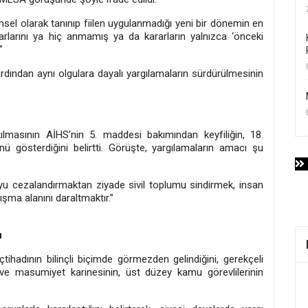
msel olarak tanınıp fiilen uygulanmadığı yeni bir dönemin en
arlarını ya hiç anmamış ya da kararların yalnızca ‘önceki
”
ardından aynı olgulara dayalı yargılamaların sürdürülmesinin
lmasının AİHS’nin 5. maddesi bakımından keyfiliğin, 18.
 gösterdiğini belirtti. Görüşte, yargılamaların amacı şu
 cezalandırmaktan ziyade sivil toplumu sindirmek, insan
şma alanını daraltmaktır.”
u
ihadının bilinçli biçimde görmezden gelindiğini, gerekçeli
 ve masumiyet karinesinin, üst düzey kamu görevlilerinin