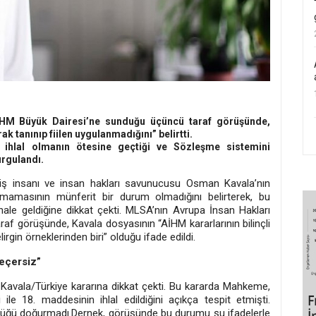
İHM Büyük Dairesi’ne sunduğu üçüncü taraf görüşünde,
k tanınıp fiilen uygulanmadığını” belirtti.
r ihlal olmanın ötesine geçtiği ve Sözleşme sistemini
urgulandı.
iş insanı ve insan hakları savunucusu Osman Kavala’nın
anmamasının münferit bir durum olmadığını belirterek, bu
 hale geldiğine dikkat çekti. MLSA’nın Avrupa İnsan Hakları
f görüşünde, Kavala dosyasının “AİHM kararlarının bilinçli
irgin örneklerinden biri” olduğu ifade edildi.
geçersiz”
 Kavala/Türkiye kararına dikkat çekti. Bu kararda Mahkeme,
ile 18. maddesinin ihlal edildiğini açıkça tespit etmişti.
ülüğü doğurmadı.Dernek, görüşünde bu durumu şu ifadelerle