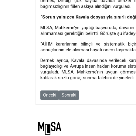
Dernek, izlediği çok sayıda davada benzer soru
bağımsızlığının fiilen askıya alındığını vurguladı.
“Sorun yalnızca Kavala dosyasıyla sınırlı deği
MLSA, Mahkeme’ye yaptığı başvuruda, davanın 
alınmaması gerektiğini belirtti. Görüşte şu ifadeye
“AİHM kararlarının bilinçli ve sistematik biç
sonuçlarının ele alınması hayati önem taşımaktad
Dernek ayrıca, Kavala davasında verilecek kara
bağlayıcılığı ve Avrupa insan hakları koruma siste
vurguladı. MLSA, Mahkeme’nin uygun görmesi
katılarak sözlü görüş sunma talebini de yineledi.
Önceki makale: Doz bi dawî bû: Qedexeya li ser '
Sonraki makale: Hakkında 5 dava 6 soruş
Önceki
Sonraki