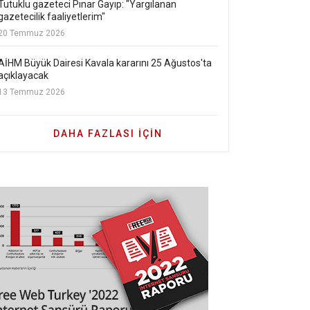
Tutuklu gazeteci Pınar Gayıp: "Yargılanan
gazetecilik faaliyetlerim"
20 Temmuz 2026
AİHM Büyük Dairesi Kavala kararını 25 Ağustos'ta
açıklayacak
13 Temmuz 2026
DAHA FAZLASI IÇIN