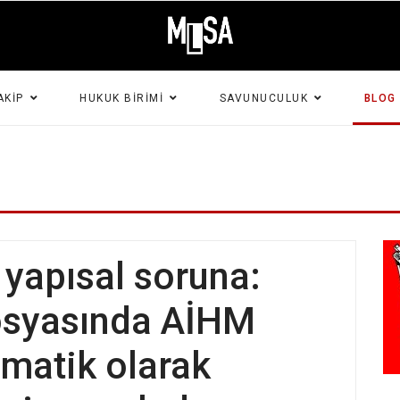
AKIP
HUKUK BIRIMI
SAVUNUCULUK
BLOG
 yapısal soruna:
osyasında AİHM
ematik olarak