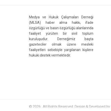
Medya ve Hukuk Çalışmaları Derneği
(MLSA) haber alma hakkı, ifade
özgürlüğü ve basın özgürlüğü alanlarında
faaliyet yürüten bir sivil toplum
kuruluşudur. Derneğimiz başta
gazeteciler olmak üzere mesleki
faaliyetleri sebebiyle yargılanan kişilere
hukuki destek vermektedir.
© 2026 . All Rights Reserved. Design & Developed by