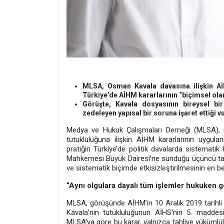
MLSA, Osman Kavala davasına ilişkin A
Türkiye’de AİHM kararlarının “biçimsel olara
Görüşte, Kavala dosyasının bireysel bi
zedeleyen yapısal bir soruna işaret ettiği v
Medya ve Hukuk Çalışmaları Derneği (MLSA), 
tutukluluğuna ilişkin AİHM kararlarının uygul
pratiğin Türkiye’de politik davalarda sistematik
Mahkemesi Büyük Dairesi’ne sunduğu üçüncü tara
ve sistematik biçimde etkisizleştirilmesinin en bel
“Aynı olgulara dayalı tüm işlemler hukuken 
MLSA, görüşünde AİHM’in 10 Aralık 2019 tarihli
Kavala’nın tutukluluğunun AİHS’nin 5. maddesi 
MLSA’ya göre bu karar, yalnızca tahliye yüküml