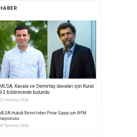
HABER
MLSA, Kavala ve Demirtaş davaları için Kural
9.2 bildiriminde bulundu
22 Temmuz 2026
MLSA Hukuk Birimi'nden Pınar Gayıp için AYM
başvurusu
20 Temmuz 2026