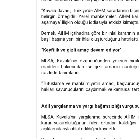
“Kavala davası, Türkiye’de AİHM kararlarının biçi
belirgin örneğidir: Yerel mahkemeler, AİHM kar
aşamaya’ ilişkin olduğu iddiasıyla etkisiz kılmıştır.
Dernek, AİHM içtihadına göre bir ihlal kararının 
başlı başına yeni bir ihlal oluşturduğunu hatırlattı.
“Keyfilik ve gizli amaç devam ediyor”
MLSA, Kavala’nın özgürlüğünden yoksun bırakı
maddesi bakımından ise gizli amacın sürdüğünü
sözlerle tanımlandı:
“Tutuklama ve mahkûmiyetin amacı, başvurucuyu
hakları savunucularını caydırmak ve kamusal tartı
Adil yargılanma ve yargı bağımsızlığı vurgus
MLSA, Kavala’nın yargılanma sürecinde AİHM içt
karar yükümlülüğünün fiilen ortadan kalktığını
açıklamalarıyla ihlal edildiğini kaydetti.