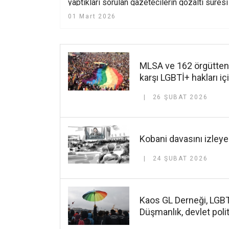
yaptıkları sorulan gazetecilerin gözaltı süresi
bir gün uzatıldı
01 Mart 2026
MLSA ve 162 örgütten o
karşı LGBTİ+ hakları iç
26 ŞUBAT 2026
Kobani davasını izleye
24 ŞUBAT 2026
Kaos GL Derneği, LGBTİ
Düşmanlık, devlet poli