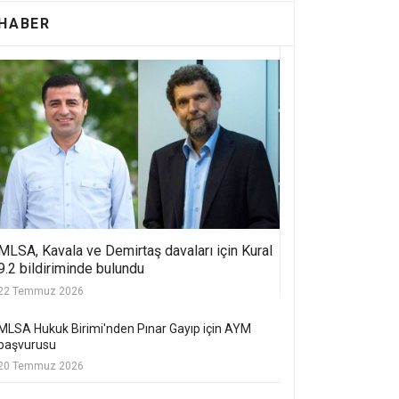
HABER
MLSA, Kavala ve Demirtaş davaları için Kural
9.2 bildiriminde bulundu
22 Temmuz 2026
MLSA Hukuk Birimi'nden Pınar Gayıp için AYM
başvurusu
20 Temmuz 2026