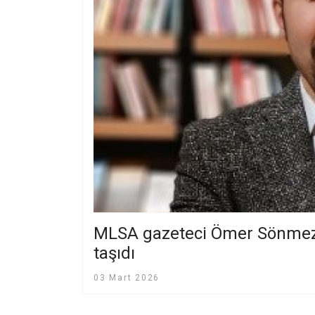
MLSA gazeteci Ömer Sönmez’i
taşıdı
03 Mart 2026