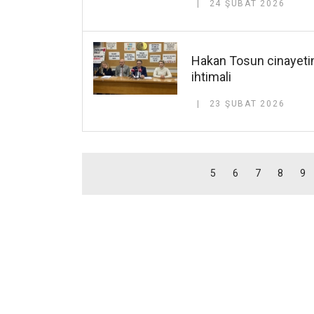
24 ŞUBAT 2026
Hakan Tosun cinayetinde
ihtimali
23 ŞUBAT 2026
5
6
7
8
9