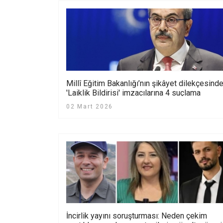
Millî Eğitim Bakanlığı’nın şikâyet dilekçesind
'Laiklik Bildirisi' imzacılarına 4 suçlama
yöneltildi
02 Mart 2026
İncirlik yayını soruşturması: Neden çekim