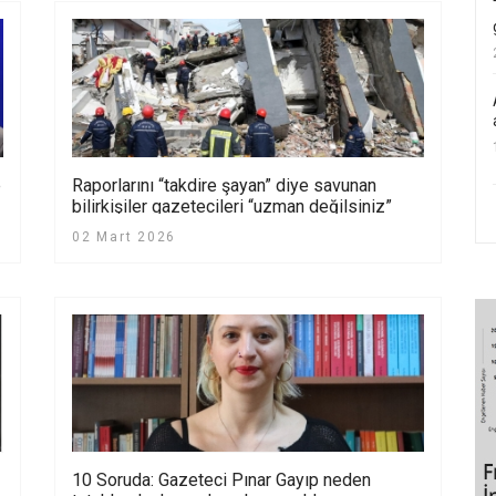
e
Raporlarını “takdire şayan” diye savunan
bilirkişiler gazetecileri “uzman değilsiniz”
diyerek şikâyet etti
02 Mart 2026
10 Soruda: Gazeteci Pınar Gayıp neden