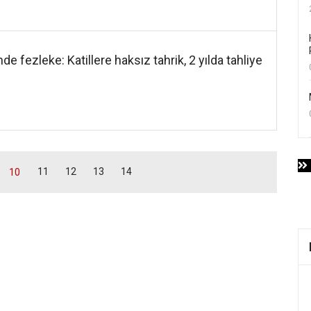
 fezleke: Katillere haksız tahrik, 2 yılda tahliye
11
12
13
14
10