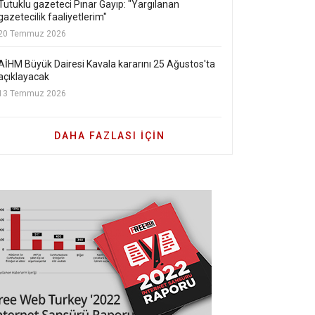
Tutuklu gazeteci Pınar Gayıp: "Yargılanan
gazetecilik faaliyetlerim"
20 Temmuz 2026
AİHM Büyük Dairesi Kavala kararını 25 Ağustos'ta
açıklayacak
13 Temmuz 2026
DAHA FAZLASI IÇIN