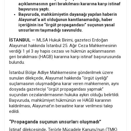
açıklanmasının geri bırakılması kararına karşı istinaf
başvurusu yaptı.
Başvuruda, mahkûmiyetin dayanağı yapılan haberin
Alayumat’a ait olduğunun kanıtlanamadığı, haber
içeriğinin ise “örgüt propagandası” suçunun yasal
unsurlarını taşımadığı savunuldu.
İSTANBUL
— MLSA Hukuk Birimi, gazeteci Erdoğan
Alayumat hakkında İstanbul 25. Ağır Ceza Mahkemesinin
verdiği 1 yıl 3 ay hapis cezası ve hükmün açıklanmasının
geri bırakılması (HAGB) kararına karşı istinaf başvurusunda
bulundu.
İstanbul Bölge Adliye Mahkemesine gönderilmek üzere
sunulan dilekçede, Alayumat hakkında “örgüt üyeliği”
suçlamasının oluşmadığına karar veren mahkemenin, aynı
dosyada gazeteciyi “örgüt propagandası yapmak”
suçundan cezalandırmasının hukuka aykırı olduğu belirtildi.
Başvuruda, mahkûmiyet hükmünün ve HAGB kararının
kaldırılması, Alayumat’ın beraatine karar verilmesi talep
edildi.
“Propaganda suçunun unsurları oluşmadı”
İstinaf dilekçesinde, Terörle Mücadele Kanunu’nun (TMK)