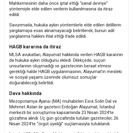
Mahkemesinin daha önce iptal ettiği “sanal devriye”
yöntemiyle elde edilen verilerin kullanılmasına da itiraz
edildi.
Savunmada, hukuka aykırı yöntemlerle elde edilen delillerin
yargılamaya esas alınamayacağı belirtilerek, bunun adil
yargılanma hakkını ihlal ettiği ifade edildi.
HAGB kararına da itiraz
MLSA avukatları, Alayumat hakkında verilen HAGB kararının
da hukuka aykırı olduğunu ekledi. Dilekçede, suçun
unsurlarının oluşmadığı ve gazetecinin beraat etmesi
gerektiği halde HAGB uygulanmasının, Alayumat’ın mesleki
ve sosyal yaşamı üzerinde olumsuz sonuçlar
doğurabileceği belirtildi.
Dava hakkında
Mezopotamya Ajansı (MA) muhabirleri Esra Solin Dal ve
Mehmet Aslan ile gazeteci Erdoğan Alayumat, İstanbul
merkezli bir soruşturma kapsamında 23 Nisan 2024’te
gözaltına alındı. Üç gün gözaltında tutulan gazeteciler, 26
Nisan 2024’te “örgüt üyeliği” suçlamasıyla tutuklandı.