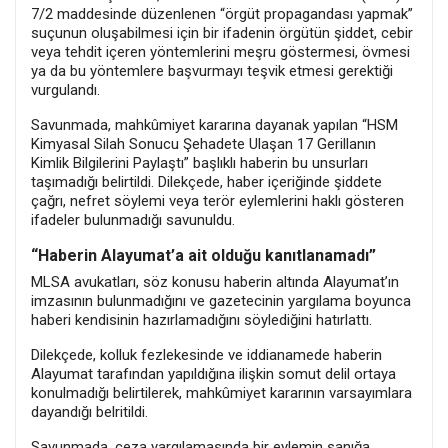
7/2 maddesinde düzenlenen “örgüt propagandası yapmak”
suçunun oluşabilmesi için bir ifadenin örgütün şiddet, cebir
veya tehdit içeren yöntemlerini meşru göstermesi, övmesi
ya da bu yöntemlere başvurmayı teşvik etmesi gerektiği
vurgulandı.
Savunmada, mahkûmiyet kararına dayanak yapılan “HSM
Kimyasal Silah Sonucu Şehadete Ulaşan 17 Gerillanın
Kimlik Bilgilerini Paylaştı” başlıklı haberin bu unsurları
taşımadığı belirtildi. Dilekçede, haber içeriğinde şiddete
çağrı, nefret söylemi veya terör eylemlerini haklı gösteren
ifadeler bulunmadığı savunuldu.
“Haberin Alayumat’a ait olduğu kanıtlanamadı”
MLSA avukatları, söz konusu haberin altında Alayumat’ın
imzasının bulunmadığını ve gazetecinin yargılama boyunca
haberi kendisinin hazırlamadığını söylediğini hatırlattı.
Dilekçede, kolluk fezlekesinde ve iddianamede haberin
Alayumat tarafından yapıldığına ilişkin somut delil ortaya
konulmadığı belirtilerek, mahkûmiyet kararının varsayımlara
dayandığı belritildi.
Savunmada, ceza yargılamasında bir eylemin sanığa