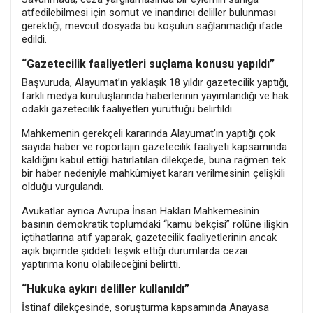
atfedilebilmesi için somut ve inandırıcı deliller bulunması
gerektiği, mevcut dosyada bu koşulun sağlanmadığı ifade
edildi.
“Gazetecilik faaliyetleri suçlama konusu yapıldı”
Başvuruda, Alayumat’ın yaklaşık 18 yıldır gazetecilik yaptığı,
farklı medya kuruluşlarında haberlerinin yayımlandığı ve hak
odaklı gazetecilik faaliyetleri yürüttüğü belirtildi.
Mahkemenin gerekçeli kararında Alayumat’ın yaptığı çok
sayıda haber ve röportajın gazetecilik faaliyeti kapsamında
kaldığını kabul ettiği hatırlatılan dilekçede, buna rağmen tek
bir haber nedeniyle mahkûmiyet kararı verilmesinin çelişkili
olduğu vurgulandı.
Avukatlar ayrıca Avrupa İnsan Hakları Mahkemesinin
basının demokratik toplumdaki “kamu bekçisi” rolüne ilişkin
içtihatlarına atıf yaparak, gazetecilik faaliyetlerinin ancak
açık biçimde şiddeti teşvik ettiği durumlarda cezai
yaptırıma konu olabileceğini belirtti.
“Hukuka aykırı deliller kullanıldı”
İstinaf dilekçesinde, soruşturma kapsamında Anayasa