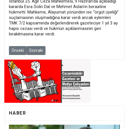
İstanbul 25. Ağır Ceza Mahkemesi, 9 Haziran’da açıkladığı
kararda Esra Solin Dal ve Mehmet Aslan’ın beraatine
hükmetti. Mahkeme, Alayumat yönünden ise “örgüt üyeliği”
suçlamasının oluşmadığına karar verdi ancak eylemleri
TMK 7/2 kapsamında değerlendirerek gazeteciye 1 yıl 3 ay
hapis cezası verdi ve hükmün açıklanmasının geri
bırakılmasına karar verdi.
Önceki makale: 'NATO Operasyonu' kapsamında tutuklanan Kaos GL 
Sonraki makale: MLSA, Nurcan Kaya kararını istinafa taşıd
Önceki
Sonraki
HABER