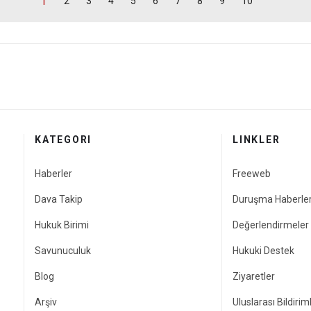
2
3
4
5
6
7
8
9
10
1
KATEGORI
LINKLER
Haberler
Freeweb
Dava Takip
Duruşma Haberler
Hukuk Birimi
Değerlendirmeler
Savunuculuk
Hukuki Destek
Blog
Ziyaretler
Arşiv
Uluslarası Bildirim