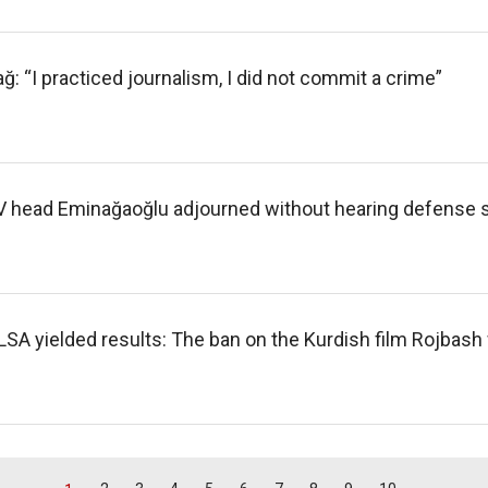
ağ: “I practiced journalism, I did not commit a crime”
AV head Eminağaoğlu adjourned without hearing defense
LSA yielded results: The ban on the Kurdish film Rojbash 