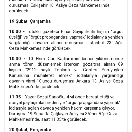
duruşması Eskişehir 16. Asliye Ceza Mahkemesi’nde
görülecek
19 Şubat, Çarşamba
10.00 -
Tutuklu gazeteci Pınar Gayıp ile iki kişinin "örgüt
üyeliği" ve "örgüt propagandası yapmak" iddialarıyla yeniden
yargılandığı davanın altıncı duruşması İstanbul 23. Ağır
Ceza Mahkemesi'nde görülecek.
10.30 -
10 Ekim Gar Katliamı’nın birinci yıldönümünde
anma töreni düzenlemek isterken gözaltına alınan 69
kişinin “2911 sayılı Toplantı ve Gösteri Yürüyüşleri
Kanunu’na muhalefet etmek” iddialarıyla yargılandığı
davanın yirmi 10’uncu duruşması Ankara 13. Asliye Ceza
Mahkemesi’nde görülecek.
11.35 -
Yazar Sezai Sarıoğlu, 4 yıl önce beraat ettiği ve
sosyal paylaşımları nedeniyle "örgüt propgandası yapmak"
iddiasıyla açılan davada yeniden hakim karşısına çıkıyor.
Duruşma 19 Şubat'ta Çağlayan Adliyesi 35'inci Ağır Ceza
Mahkemesi'nde, saat 11.35'te görülecek.
20 Şubat, Perşembe