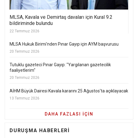
MLSA, Kavala ve Demirtaş davaları için Kural 9.2
bildiriminde bulundu
22 Temmuz 2026
MLSA Hukuk Birimi'nden Pınar Gayıp için AYM başvurusu
20 Temmuz 2026
Tutuklu gazeteci Pınar Gayıp: "Yargılanan gazetecilik
faaliyetlerim"
20 Temmuz 2026
AİHM Büyük Dairesi Kavala kararını 25 Ağustos'ta açıklayacak
13 Temmuz 2026
DAHA FAZLASI IÇIN
DURUŞMA HABERLERI