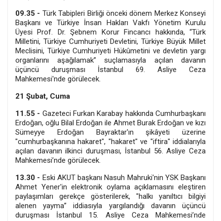
09.35 -
Türk Tabipleri Birliği önceki dönem Merkez Konseyi
Başkanı ve Türkiye İnsan Hakları Vakfı Yönetim Kurulu
Üyesi Prof. Dr. Şebnem Korur Fincancı hakkında, “Türk
Milletini, Türkiye Cumhuriyeti Devletini, Türkiye Büyük Millet
Meclisini, Türkiye Cumhuriyeti Hükûmetini ve devletin yargı
organlarını aşağılamak” suçlamasıyla açılan davanın
üçüncü duruşması İstanbul 69. Asliye Ceza
Mahkemesi'nde görülecek.
21 Şubat, Cuma
11.55 -
Gazeteci Furkan Karabay hakkında Cumhurbaşkanı
Erdoğan, oğlu Bilal Erdoğan ile Ahmet Burak Erdoğan ve kızı
Sümeyye Erdoğan Bayraktar'ın şikâyeti üzerine
"cumhurbaşkanına hakaret", "hakaret" ve "iftira" iddialarıyla
açılan davanın ilkinci duruşması, İstanbul 56. Asliye Ceza
Mahkemesi’nde görülecek.
13.30 -
Eski AKUT başkanı Nasuh Mahruki'nin YSK Başkanı
Ahmet Yener'in elektronik oylama açıklamasını eleştiren
paylaşımları gerekçe gösterilerek, "halkı yanıltıcı bilgiyi
alenen yayma” iddiasıyla yargılandığı davanın üçüncü
duruşması İstanbul 15. Asliye Ceza Mahkemesi’nde