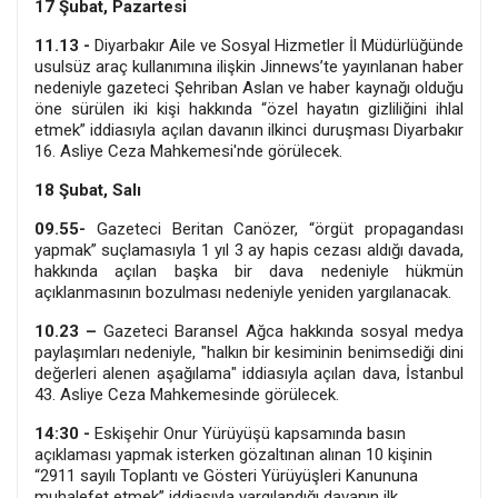
17 Şubat, Pazartesi
11.13 -
Diyarbakır Aile ve Sosyal Hizmetler İl Müdürlüğünde
usulsüz araç kullanımına ilişkin Jinnews’te yayınlanan haber
nedeniyle gazeteci Şehriban Aslan ve haber kaynağı olduğu
öne sürülen iki kişi hakkında “özel hayatın gizliliğini ihlal
etmek” iddiasıyla açılan davanın ilkinci duruşması Diyarbakır
16. Asliye Ceza Mahkemesi'nde görülecek.
18 Şubat, Salı
09.55-
Gazeteci Beritan Canözer, “örgüt propagandası
yapmak” suçlamasıyla 1 yıl 3 ay hapis cezası aldığı davada,
hakkında açılan başka bir dava nedeniyle hükmün
açıklanmasının bozulması nedeniyle yeniden yargılanacak.
10.23 –
Gazeteci Baransel Ağca hakkında sosyal medya
paylaşımları nedeniyle, "halkın bir kesiminin benimsediği dini
değerleri alenen aşağılama" iddiasıyla açılan dava, İstanbul
43. Asliye Ceza Mahkemesinde görülecek.
14:30 -
Eskişehir Onur Yürüyüşü kapsamında basın
açıklaması yapmak isterken gözaltınan alınan 10 kişinin
“2911 sayılı Toplantı ve Gösteri Yürüyüşleri Kanununa
muhalefet etmek” iddiasıyla yargılandığı davanın ilk