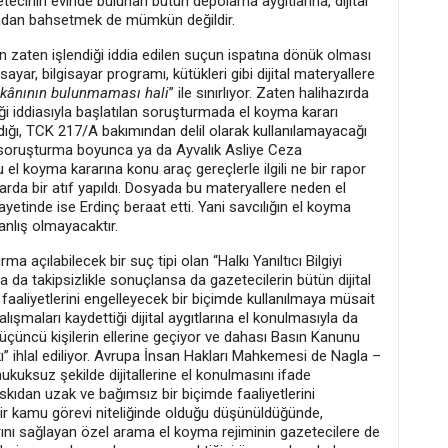
inin evinde bulunan bütün depolama aygıtlarına, dijital
undan bahsetmek de mümkün değildir.
 zaten işlendiği iddia edilen suçun ispatına dönük olması
yar, bilgisayar programı, kütükleri gibi dijital materyallere
mkânının bulunmaması hali
” ile sınırlıyor. Zaten halihazırda
iği iddiasıyla başlatılan soruşturmada el koyma kararı
dığı, TCK 217/A bakımından delil olarak kullanılamayacağı
 soruşturma boyunca ya da Ayvalık Asliye Ceza
 koyma kararına konu araç gereçlerle ilgili ne bir rapor
arda bir atıf yapıldı. Dosyada bu materyallere neden el
ayetinde ise Erdinç beraat etti. Yani savcılığın el koyma
anlış olmayacaktır.
a açılabilecek bir suç tipi olan “Halkı Yanıltıcı Bilgiyi
 da takipsizlikle sonuçlansa da gazetecilerin bütün dijital
faaliyetlerini engelleyecek bir biçimde kullanılmaya müsait
alışmaları kaydettiği dijital aygıtlarına el konulmasıyla da
rı üçüncü kişilerin ellerine geçiyor ve dahası Basın Kanunu
” ihlal ediliyor. Avrupa İnsan Hakları Mahkemesi de Nagla –
kuksuz şekilde dijitallerine el konulmasını ifade
skıdan uzak ve bağımsız bir biçimde faaliyetlerini
bir kamu görevi niteliğinde olduğu düşünüldüğünde,
arını sağlayan özel arama el koyma rejiminin gazetecilere de