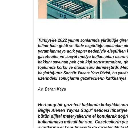
Türkiye’de 2022 yılının sonlarında yürürlüğe gi
bilinir hale geldi ve ifade özgürlüğü açısından ci
yorumlanmaya açık yapısı nedeniyle eleştirilen 
gazeteciler ve sosyal medya kullanıcıları üzerind
hakkını savunan pek çok kişi soruşturmalara, gö
toplumda korku ve otosansürü derinleştirdi. Me
başlattığımız Sansür Yasası Yazı Dizisi, bu yasan
üzerindeki sonuçlarını gazetecilerin katkılarıyla 
Av. Baran Kaya
Herhangi bir gazeteci hakkında kolaylıkla soru
Bilgiyi Alenen Yayma Suçu” neticesi itibariyle
bütün dijital materyallerine el konularak doğr
kullanılmaya müsait bir suç. Gazetecilerin yapt
aygıtlarına el konulmasıyla da gazetecilik faal