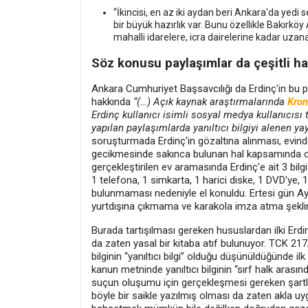
“İkincisi, en az iki aydan beri Ankara'da yedi 
bir büyük hazırlık var. Bunu özellikle Bakırköy
mahalli idarelere, icra dairelerine kadar uzan
Söz konusu paylaşımlar da çeşitli hab
Ankara Cumhuriyet Başsavcılığı da Erdinç'in bu p
hakkında
“(…) Açık kaynak araştırmalarında
Kron
Erdinç kullanıcı isimli sosyal medya kullanıcısı
yapılan paylaşımlarda yanıltıcı bilgiyi alenen ya
soruşturmada Erdinç'in gözaltına alınması, evin
gecikmesinde sakınca bulunan hal kapsamında old
gerçekleştirilen ev aramasında Erdinç'e ait 3 bilg
1 telefona, 1 simkarta, 1 harici diske, 1 DVD'ye
bulunmaması nedeniyle el konuldu. Ertesi gün Ay
yurtdışına çıkmama ve karakola imza atma şeklinde
Burada tartışılması gereken hususlardan ilki Erdin
da zaten yasal bir kitaba atıf bulunuyor. TCK 2
bilginin “yanıltıcı bilgi” olduğu düşünüldüğünde 
kanun metninde yanıltıcı bilginin “sırf halk arası
suçun oluşumu için gerçekleşmesi gereken şartlar
böyle bir saikle yazılmış olması da zaten akla u