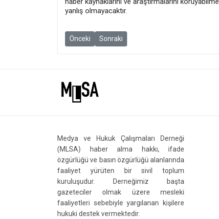
haber kaynaklarını ve araştırmalarını koruyabilm
yanlış olmayacaktır.
Önceki makale: 10 Şubat haftası basın ve ifade 
Sonraki makale: Hrant Dink cinayeti da
Önceki
Sonraki
Medya ve Hukuk Çalışmaları Derneği
(MLSA) haber alma hakkı, ifade
özgürlüğü ve basın özgürlüğü alanlarında
faaliyet yürüten bir sivil toplum
kuruluşudur. Derneğimiz başta
gazeteciler olmak üzere mesleki
faaliyetleri sebebiyle yargılanan kişilere
hukuki destek vermektedir.