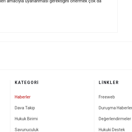
eleri amacıyla uyarlanması gerektiğini önermek çok da
özgürlüğü bülteni
vasında karar açıklandı: Sanıklara 10 yıldan müebbete kadar hapis
KATEGORI
LINKLER
Haberler
Freeweb
Dava Takip
Duruşma Haberler
Hukuk Birimi
Değerlendirmeler
Savunuculuk
Hukuki Destek