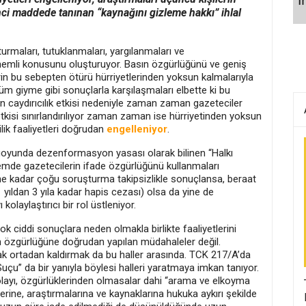
nci maddede tanınan “kaynağını gizleme hakkı” ihlal
urmaları, tutuklanmaları, yargılanmaları ve
nemli konusunu oluşturuyor. Basın özgürlüğünü ve geniş
in bu sebepten ötürü hürriyetlerinden yoksun kalmalarıyla
m giyme gibi sonuçlarla karşılaşmaları elbette ki bu
ıların caydırıcılık etkisi nedeniyle zaman zaman gazeteciler
etkisi sınırlandırılıyor zaman zaman ise hürriyetinden yoksun
lik faaliyetleri doğrudan
engelleniyor
.
yunda dezenformasyon yasası olarak bilinen “Halkı
emde gazetecilerin ifade özgürlüğünü kullanmaları
 ne kadar çoğu soruşturma takipsizlikle sonuçlansa, beraat
 yıldan 3 yıla kadar hapis cezası) olsa da yine de
olaylaştırıcı bir rol üstleniyor.
 ciddi sonuçlara neden olmakla birlikte faaliyetlerini
in özgürlüğüne doğrudan yapılan müdahaleler değil.
ak ortadan kaldırmak da bu haller arasında. TCK 217/A’da
Suçu” da bir yanıyla böylesi halleri yaratmaya imkan tanıyor.
olayı, özgürlüklerinden olmasalar dahi “arama ve elkoyma
erine, araştırmalarına ve kaynaklarına hukuka aykırı şekilde