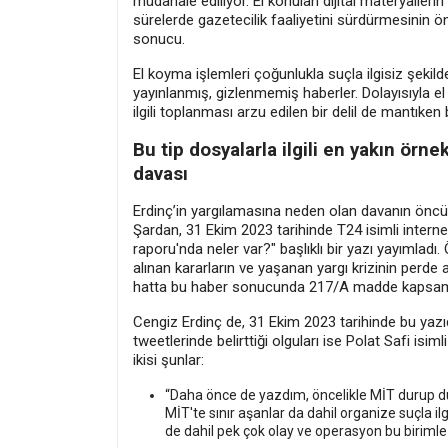
müdahale ediliyor. El konulan dijital materyalle
sürelerde gazetecilik faaliyetini sürdürmesinin ö
sonucu.
El koyma işlemleri çoğunlukla suçla ilgisiz şek
yayınlanmış, gizlenmemiş haberler. Dolayısıyla el 
ilgili toplanması arzu edilen bir delil de mantıke
Bu tip dosyalarla ilgili en yakın örn
davası
Erdinç’in yargılamasına neden olan davanın öncül
Şardan, 31 Ekim 2023 tarihinde T24 isimli intern
raporu'nda neler var?" başlıklı bir yazı yayımladı. 
alınan kararların ve yaşanan yargı krizinin perde
hatta bu haber sonucunda 217/A madde kapsamı
Cengiz Erdinç de, 31 Ekim 2023 tarihinde bu yazıda
tweetlerinde belirttiği olguları ise Polat Safi isi
ikisi şunlar:
“Daha önce de yazdım, öncelikle MİT durup du
MİT'te sınır aşanlar da dahil organize suçla il
de dahil pek çok olay ve operasyon bu biriml