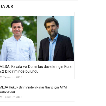
HABER
MLSA, Kavala ve Demirtaş davaları için Kural
9.2 bildiriminde bulundu
22 Temmuz 2026
MLSA Hukuk Birimi'nden Pınar Gayıp için AYM
başvurusu
20 Temmuz 2026