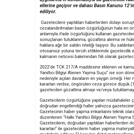
ellerine geçiyor ve dahası Basın Kanunu 12’i
ediliyor.
Gazetecilere yaptıkları haberlerden dolayı soruşt
cezalandırılmaları basın özgürlüğünün hala en ö
anlamıyla ifade özgürlüğünü kullanan gazeteciler
sonuçlanan tutuklanma, gözaltına alınma ve hükü
haklara ağır bir saldırı niteliği taşıyor. Bu saldır
otosansür yoluna tercih ettiklerinde gazetecilik 
kalmanın neticesi bakımından fiili olarak gazeteci
2022’de TCK 217/A maddesine eklenen ve kamuo
Yanıltıcı Bilgiyi Alenen Yayma Suçu” ise son dön
nedeniyle açılan davaların en yaygın örneği. Her
kararları verilse, öngörülen ceza görece düşük (1
gazetecileri gözaltına almayı ve/veya tutuklamayı k
Gazetecilerin özgürlüğüne yapılan müdahaleler çok
doğrudan engellendiği haller yalnızca gazetecin
Gazetecinin haber yapma imkanlarını teknik olar
düzenlenen “Halkı Yanıltıcı Bilgiyi Alenen Yayma 
Gazetecilerin, doğrudan yaptıkları haberlerden d
kararları” ile gazetecilerin haber yapma materyall