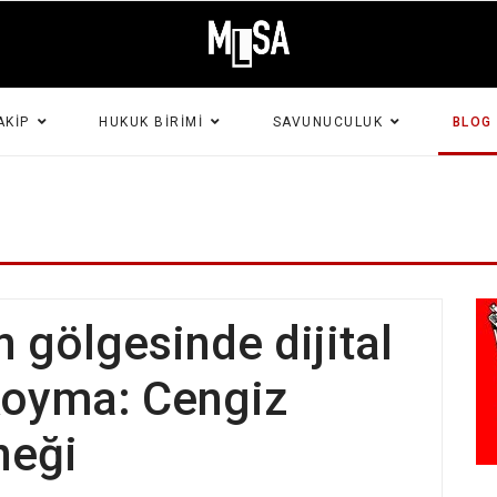
AKIP
HUKUK BIRIMI
SAVUNUCULUK
BLOG
n gölgesinde dijital
 koyma: Cengiz
neği