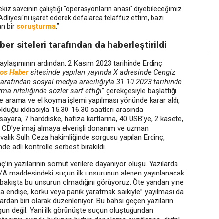
sekiz savcının çalıştığı "operasyonların anası" diyebileceğimiz
 Adliyesi'ni işaret ederek defalarca telaffuz ettim, bazı
soruşturma
an bir
.”
er siteleri tarafından da haberleştirildi
aylaşımının ardından, 2 Kasım 2023 tarihinde Erdinç
os Haber
sitesinde yapılan yayında X adresinde Cengiz
 tarafından sosyal medya aracılığıyla 31.10.2023 tarihinde
yma niteliğinde sözler sarf ettiği
” gerekçesiyle başlattığı
de arama ve el koyma işlemi yapılması yönünde karar aldı,
uğu iddiasıyla 15.30-16.30 saatleri arasında
isayara, 7 harddiske, hafıza kartlarına, 40 USB'ye, 2 kasete,
, 1 CD'ye imaj almaya elverişli donanım ve uzman
valık Sulh Ceza hakimliğinde sorgusu yapılan Erdinç,
 adli kontrolle serbest bırakıldı.
ç’in yazılarının somut verilere dayanıyor oluşu. Yazılarda
17/A maddesindeki suçun ilk unsurunun alenen yayınlanacak
ilk bakışta bu unsurun olmadığını görüyoruz. Öte yandan yine
nda endişe, korku veya panik yaratmak saikiyle” yayılması da
dan biri olarak düzenleniyor. Bu bahsi geçen yazıların
ygun değil. Yani ilk görünüşte suçun oluştuğundan