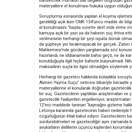
bahsetmek mümkün bile değilken doğrudan gazetec
materyallere el konulması hukuka uygun olduğ
Soruşturma esnasında yapılan el koyma işleminin
gerekliliği açık iken CMK 134’üncü madde de bilgisa
el konulmasını “
başka surette delil elde etme i
kamuya açık bir yazı ya da haberin suç ihtiva ett
verilmesinin herhangi bir şeyi ispata dönük olma
da şüpheye yer bırakmayacak bir gerçek. Zaten
Mahkemesi’nde görülen yargılamada söz konusu el
hazırlandı, ne iddianamede bahsi geçti, ne de kar
konulduğuyla ilgili hiçbir bahiste bulunulmadı. Nih
maksadının suçla bir ilgisi olmadığını söylemek y
Herhangi bir gazeteci hakkında kolaylıkla soruşturm
Alenen Yayma Suçu” neticesi itibariyle beraatle ya
materyallerine el konularak doğrudan gazetecilik 
bir suç. Gazetecilerin yaptıkları araştırmaları ve ç
gazetecilik faaliyetleri engelleniyor, araştırmala
12’inci maddede tanınan “kaynağını gizleme hakkı
Letonya kararında gazetecinin haberi nedeniyle hu
özgürlüğünün ihlali kabul ediyor. Gazetecilerin ba
sürdürebilmeleri ve gazeteciliğin aynı zamanda 
avukatların delillerini üçüncü kişilerden korumal