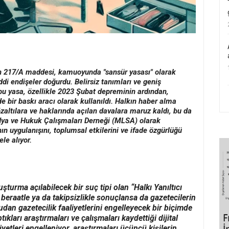
ren 217/A maddesi, kamuoyunda "sansür yasası" olarak
ddi endişeler doğurdu. Belirsiz tanımları ve geniş
bu yasa, özellikle 2023 Şubat depreminin ardından,
e bir baskı aracı olarak kullanıldı. Halkın haber alma
zaltılara ve haklarında açılan davalara maruz kaldı, bu da
dya ve Hukuk Çalışmaları Derneği (MLSA) olarak
ın uygulanışını, toplumsal etkilerini ve ifade özgürlüğü
ele alıyor.
şturma açılabilecek bir suç tipi olan “Halkı Yanıltıcı
 beraatle ya da takipsizlikle sonuçlansa da gazetecilerin
udan gazetecilik faaliyetlerini engelleyecek bir biçimde
ıkları araştırmaları ve çalışmaları kaydettiği dijital
iyetleri engelleniyor, araştırmaları üçüncü kişilerin