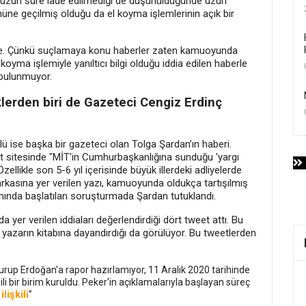
rin uzun süre iade edilmediği de düşünüldüğünde uzun
nüne geçilmiş olduğu da el koyma işlemlerinin açık bir
ilde. Çünkü suçlamaya konu haberler zaten kamuoyunda
koyma işlemiyle yanıltıcı bilgi olduğu iddia edilen haberle
n bulunmuyor.
eklerden biri de Gazeteci Cengiz Erdinç
ü ise başka bir gazeteci olan Tolga Şardan’ın haberi.
et sitesinde "MİT'in Cumhurbaşkanlığına sunduğu 'yargı
Özellikle son 5-6 yıl içerisinde büyük illerdeki adliyelerde
 arkasına yer verilen yazı, kamuoyunda oldukça tartışılmış
nda başlatılan soruşturmada Şardan tutuklandı.
 yer verilen iddiaları değerlendirdiği dört tweet attı. Bu
mli yazarın kitabına dayandırdığı da görülüyor. Bu tweetlerden
rup Erdoğan'a rapor hazırlamıyor, 11 Aralık 2020 tarihinde
gili bir birim kuruldu. Peker'in açıklamalarıyla başlayan süreç
ilişkili
e
”