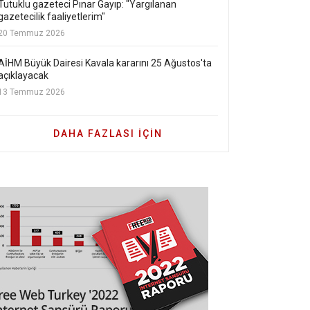
Tutuklu gazeteci Pınar Gayıp: "Yargılanan
gazetecilik faaliyetlerim"
20 Temmuz 2026
AİHM Büyük Dairesi Kavala kararını 25 Ağustos'ta
açıklayacak
13 Temmuz 2026
DAHA FAZLASI IÇIN