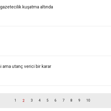
gazetecilik kuşatma altında
hi ama utanç verici bir karar
1
3
4
5
6
7
8
9
10
2